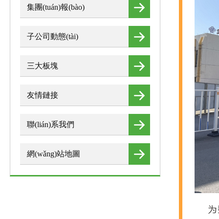
集團(tuán)報(bào)
子公司動態(tài)
三大板塊
友情鏈接
聯(lián)系我們
網(wǎng)站地圖